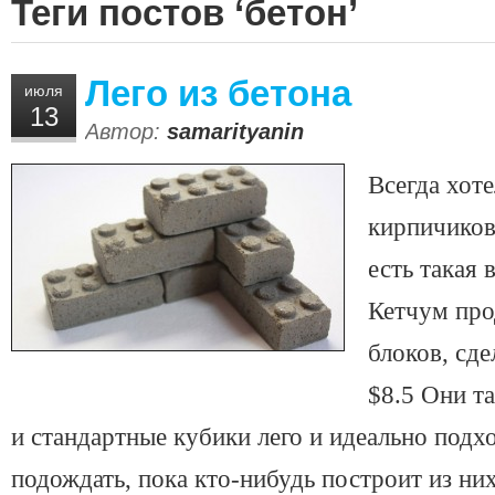
Теги постов ‘бетон’
Лего из бетона
июля
13
Автор:
samarityanin
Всегда хоте
кирпичиков 
есть такая 
Кетчум прод
блоков, сде
$8.5 Они та
и стандартные кубики лего и идеально подх
подождать, пока кто-нибудь построит из ни