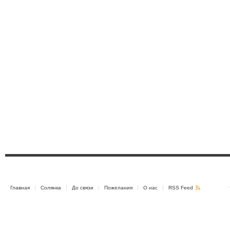
Главная
Солянка
До связи
Пожелания
О нас
RSS Feed