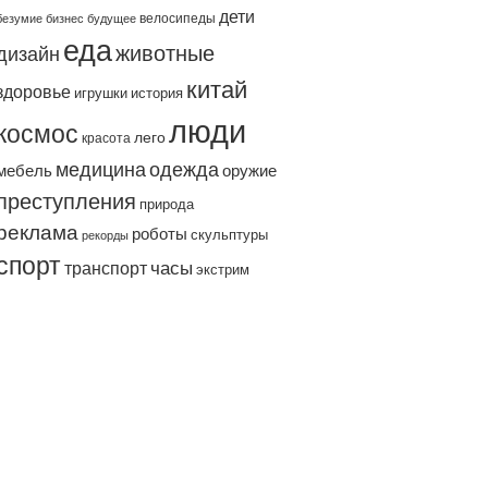
дети
велосипеды
безумие
бизнес
будущее
еда
животные
дизайн
китай
здоровье
игрушки
история
люди
космос
лего
красота
одежда
медицина
мебель
оружие
преступления
природа
реклама
роботы
скульптуры
рекорды
спорт
часы
транспорт
экстрим