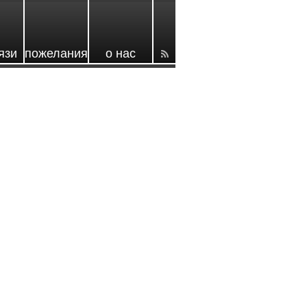
язи
пожелания
о нас