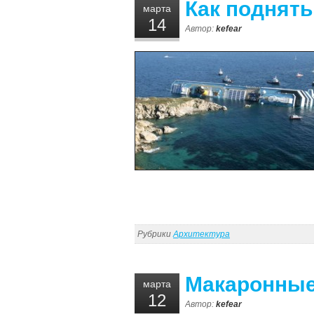
Как поднять
марта
14
Автор:
kefear
Рубрики
Архитектура
Макаронны
марта
12
Автор:
kefear