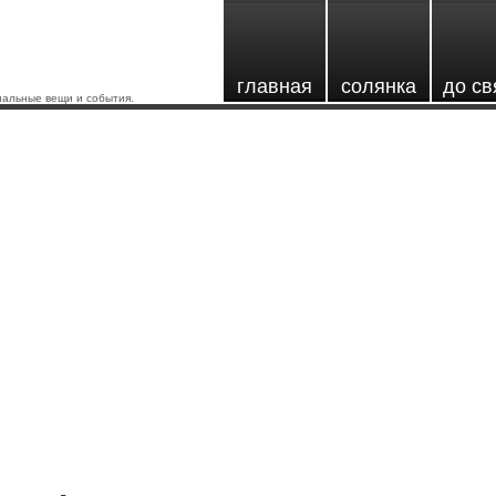
главная
солянка
до св
альные вещи и события.