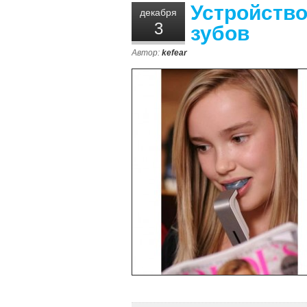
Устройств
декабря
3
зубов
Автор:
kefear