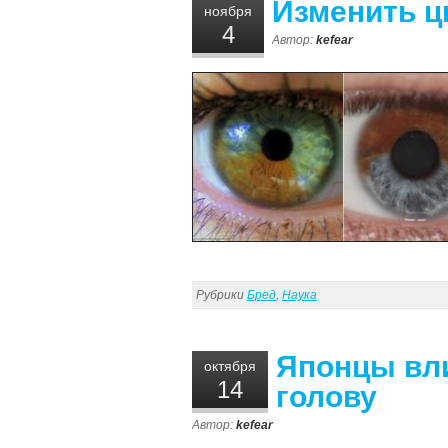
Изменить цв
ноября
4
Автор:
kefear
Рубрики
Бред
,
Наука
Японцы вли
октября
14
голову
Автор:
kefear