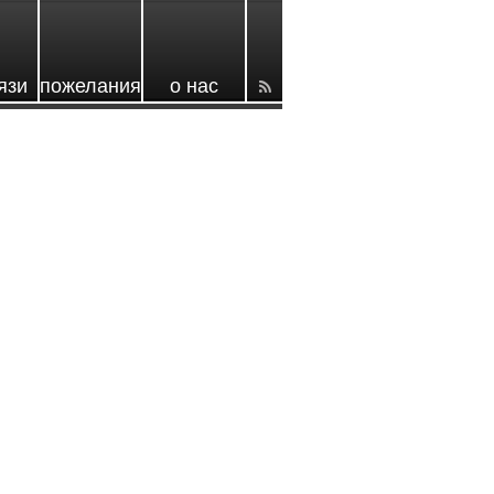
язи
пожелания
о нас