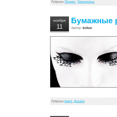
Рубрики
Прочее
,
Технологии
Бумажные 
ноября
11
Автор:
kefear
Рубрики
Бред
,
Дизайн