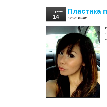
Пластика 
февраля
14
Автор:
kefear
И
ч
н