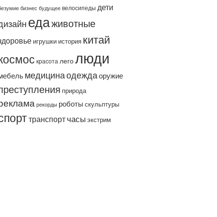
дети
велосипеды
безумие
бизнес
будущее
еда
животные
дизайн
китай
здоровье
игрушки
история
люди
космос
лего
красота
одежда
медицина
мебель
оружие
преступления
природа
реклама
роботы
скульптуры
рекорды
спорт
часы
транспорт
экстрим