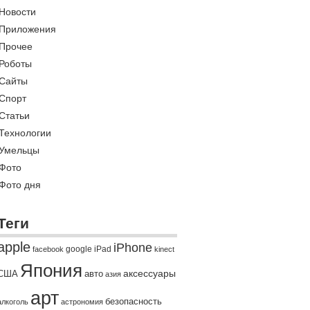
Новости
Приложения
Прочее
Роботы
Сайты
Спорт
Статьи
Технологии
Умельцы
Фото
Фото дня
Теги
apple
iPhone
google
iPad
facebook
kinect
Япония
США
авто
аксессуары
азия
арт
безопасность
алкоголь
астрономия