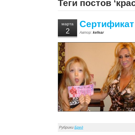
Теги постов ‘кра
Сертификат 
марта
2
Автор:
kefear
Рубрики
Бред