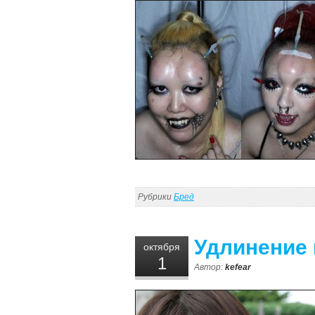
Рубрики
Бред
Удлинение 
октября
1
Автор:
kefear