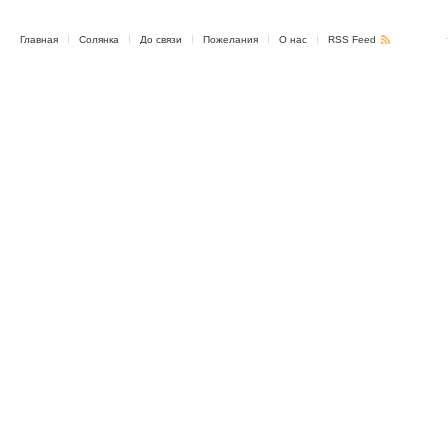
Главная
Солянка
До связи
Пожелания
О нас
RSS Feed