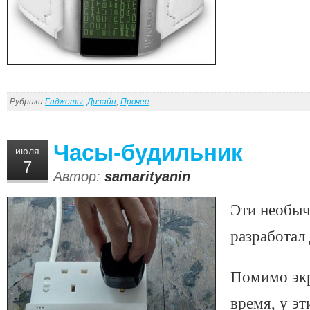
Рубрики
Гаджеты
,
Дизайн
,
Прочее
Часы-будильник
июля
7
Автор:
samarityanin
Эти необыч
разработал
Помимо экр
время, у эт