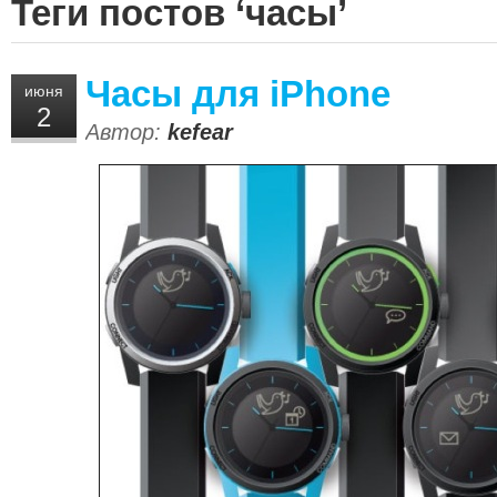
Теги постов ‘часы’
Часы для iPhone
июня
2
Автор:
kefear