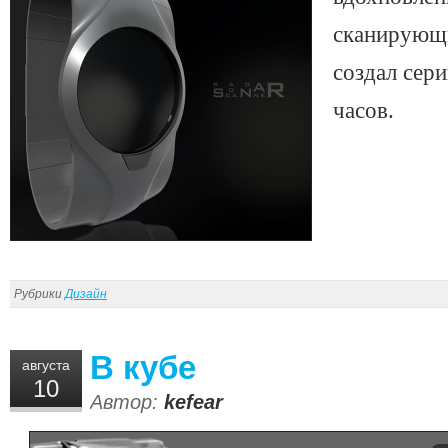
сканирующ
создал сер
часов.
Рубрики
Дизайн
В кубе
августа
10
Автор:
kefear