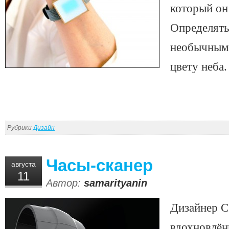
который он
Определять
необычным
цвету неба.
Рубрики
Дизайн
Часы-сканер
августа
11
Автор:
samarityanin
Дизайнер С
вдохновлё