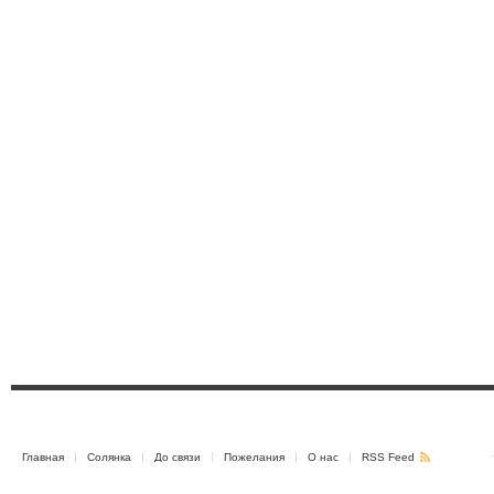
Главная
Солянка
До связи
Пожелания
О нас
RSS Feed