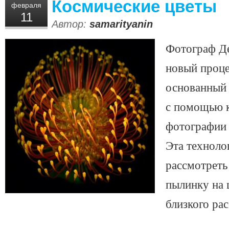
Космические цветы
февраля
11
Автор:
samarityanin
Фотограф Де
новый проце
основанный
с помощью к
фотографии 
Эта техноло
рассмотрет
пылинку на 
близкого ра