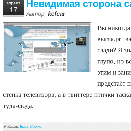
Невидимая сторона с
апреля
17
Автор:
kefear
Вы никогда
выглядят в
сзади? Я зн
глупо, но в
этим и зан
предстаёт п
стенка телевизора, а в твиттере птички та
туда-сюда.
Рубрики:
Бред
,
Сайты