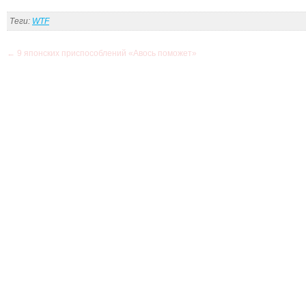
Теги:
WTF
←
9 японских приспособлений «Авось поможет»