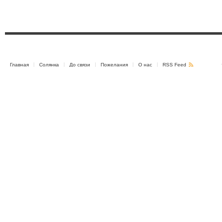
Главная
Солянка
До связи
Пожелания
О нас
RSS Feed