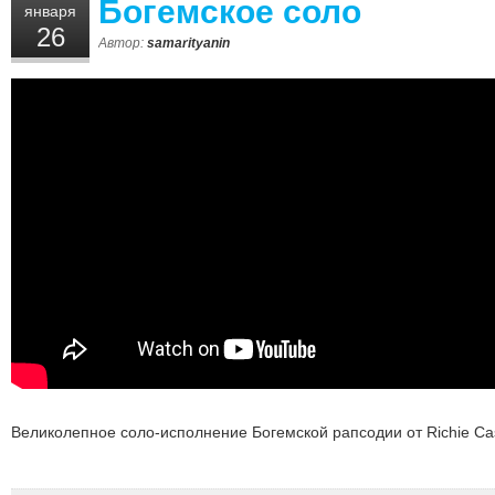
Богемское соло
января
26
Автор:
samarityanin
Великолепное соло-исполнение Богемской рапсодии от Richie Cas