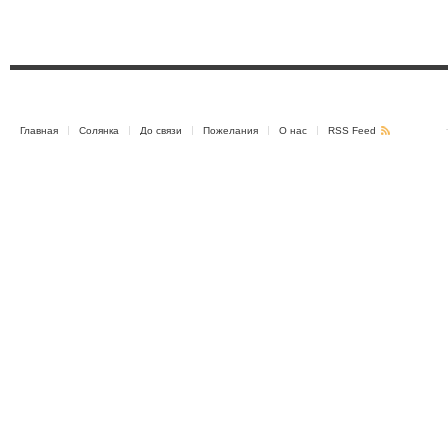
Главная
Солянка
До связи
Пожелания
О нас
RSS Feed