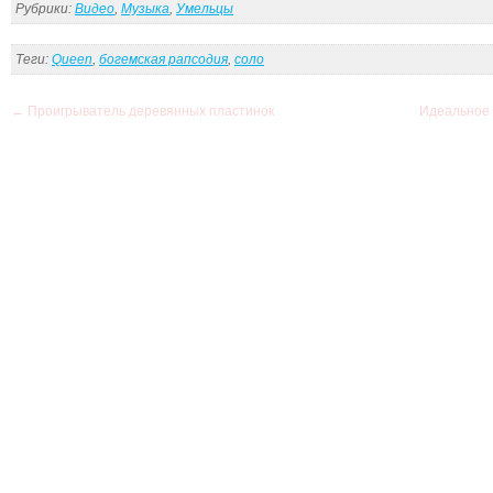
Рубрики:
Видео
,
Музыка
,
Умельцы
Теги:
Queen
,
богемская рапсодия
,
соло
←
Проигрыватель деревянных пластинок
Идеальное 