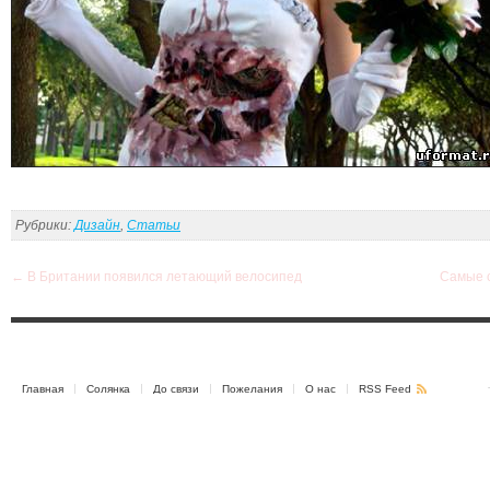
Рубрики:
Дизайн
,
Статьи
←
В Британии появился летающий велосипед
Самые 
Главная
Солянка
До связи
Пожелания
О нас
RSS Feed