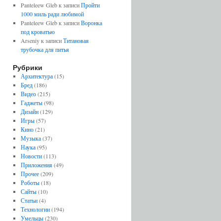
Panteleew Gleb к записи
Пройти
1000 миль ради любимой
Panteleew Gleb к записи
Воронка
под кроватью
Arseniy к записи
Титановая
трубочка для питья
Рубрики
Архитектура
(15)
Бред
(186)
Видео
(215)
Гаджеты
(98)
Дизайн
(129)
Игры
(57)
Кино
(21)
Музыка
(37)
Наука
(95)
Новости
(113)
Приложения
(49)
Прочее
(209)
Роботы
(18)
Сайты
(10)
Статьи
(4)
Технологии
(194)
Умельцы
(230)