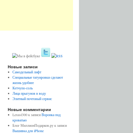
Новые записи
Самодельный лифт
Специальные татуировки сделают
жизнь удобнее
Кетчупо-соль
Лица прыгунов в воду
Элитный почтовый сервис
Новые комментарии
Lexusl300 к записи
Воронка под
кроватью
Блог МиллионПодарков.ру к записи
Вышивка для iPhone