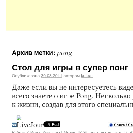
pong
Архив метки:
Стол для игры в супер понг
Опубликовано
30.03.2011
автором
kefear
Даже если вы не интересуетесь виде
всего знаете о игре Pong. Несколько
к жизни, создав для этого специальн
Рубрика:
Игры
,
Умельцы
|
Метки:
pong
,
ностальгия
,
стол
|
Доб