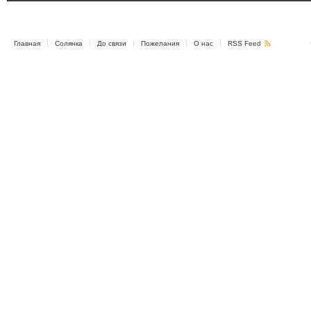
Главная
Солянка
До связи
Пожелания
О нас
RSS Feed