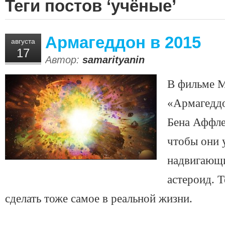
Теги постов ‘учёные’
Армагеддон в 2015
августа
17
Автор:
samarityanin
В фильме М
«Армагеддо
Бена Аффле
чтобы они 
надвигающи
астероид. 
сделать тоже самое в реальной жизни.