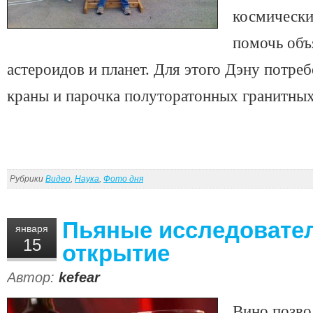
космически
помочь объ
астероидов и планет. Для этого Дэну потре
краны и парочка полуторатонных гранитны
Рубрики
Видео
,
Наука
,
Фото дня
Пьяные исследовате
января
15
открытие
Автор:
kefear
Вино позво