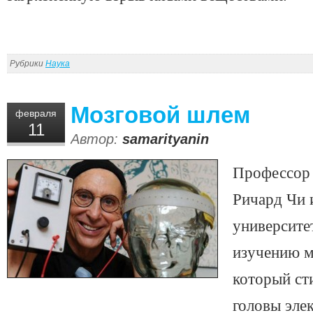
Рубрики
Наука
Мозговой шлем
февраля
11
Автор:
samarityanin
Профессор 
Ричард Чи 
университе
изучению м
который ст
головы эле