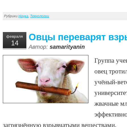
Рубрики
Наука
,
Технологии
Овцы переварят взр
февраля
14
Автор:
samarityanin
Группа уче
овец троти
учёный-вет
университе
жвачные м
эффективно
загрязнённую взрывчатыми веществами.