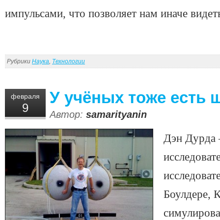
импульсами, что позволяет нам иначе видет
Рубрики
Наука
,
Технологии
У учёных тоже есть
февраля
9
Автор:
samarityanin
Дэн Дурда
исследоват
исследовате
Боулдере, 
симулирова