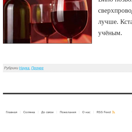
сверхпрово
лучше. Кст
учёным.
Рубрики
Наука
,
Прочее
Главная
Солянка
До связи
Пожелания
О нас
RSS Feed