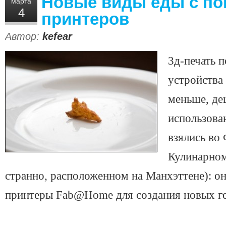
Новые виды еды с п
марта
4
принтеров
Автор:
kefear
3д-печать п
устройства 
меньше, де
использован
взялись во
Кулинарном
странно, расположенном на Манхэттене): о
принтеры Fab@Home для создания новых ге