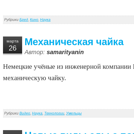
Рубрики
Бред
,
Кино
,
Наука
Механическая чайка
марта
26
Автор:
samarityanin
Немецкие учёные из инженерной компании 
механическую чайку.
Рубрики
Видео
,
Наука
,
Технологии
,
Умельцы