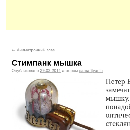
←
Аниматронный глаз
Стимпанк мышка
Опубликовано
29.03.2011
автором
samarityanin
Петер 
замеча
мышку.
понадо
оптиче
стекля