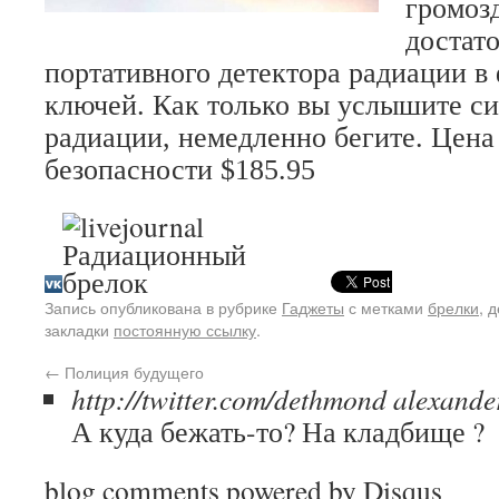
громозд
достато
портативного детектора радиации в
ключей. Как только вы услышите с
радиации, немедленно бегите. Цена
безопасности $185.95
Запись опубликована в рубрике
Гаджеты
с метками
брелки
,
д
закладки
постоянную ссылку
.
←
Полиция будущего
http://twitter.com/dethmond
alexande
А куда бежать-то? На кладбище ?
blog comments powered by
Disqus